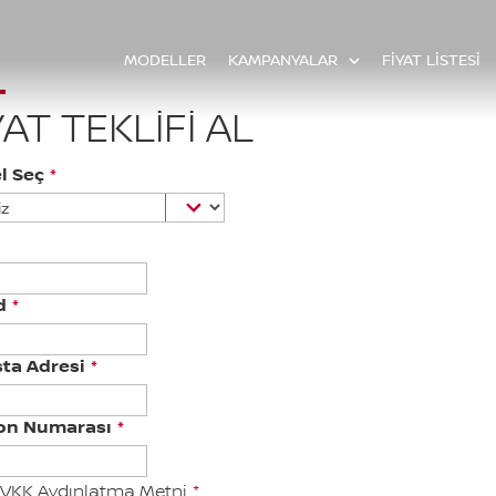
MODELLER
KAMPANYALAR
FİYAT LİSTESİ
YAT TEKLIFI AL
l Seç
*
d
*
ta Adresi
*
fon Numarası
*
VKK Aydınlatma Metni
*