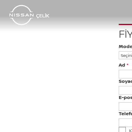
ÇELIK
FI
Mode
Ad
*
Soya
E-pos
Tele
K