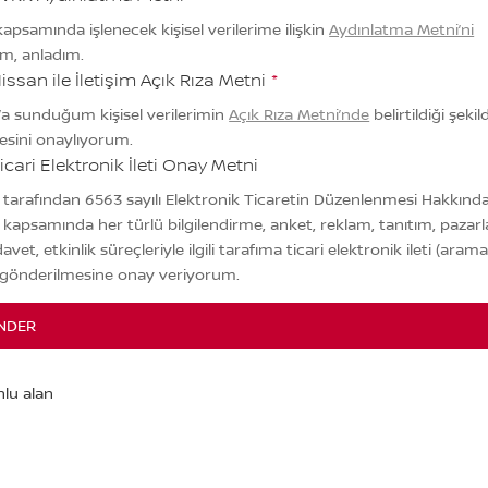
apsamında işlenecek kişisel verilerime ilişkin
Aydınlatma Metni’ni
m, anladım.
issan ile İletişim Açık Rıza Metni
*
’a sunduğum kişisel verilerimin
Açık Rıza Metni’nde
belirtildiği şekil
esini onaylıyorum.
icari Elektronik İleti Onay Metni
 tarafından 6563 sayılı Elektronik Ticaretin Düzenlenmesi Hakkınd
kapsamında her türlü bilgilendirme, anket, reklam, tanıtım, pazar
 davet, etkinlik süreçleriyle ilgili tarafıma ticari elektronik ileti (aram
 gönderilmesine onay veriyorum.
NDER