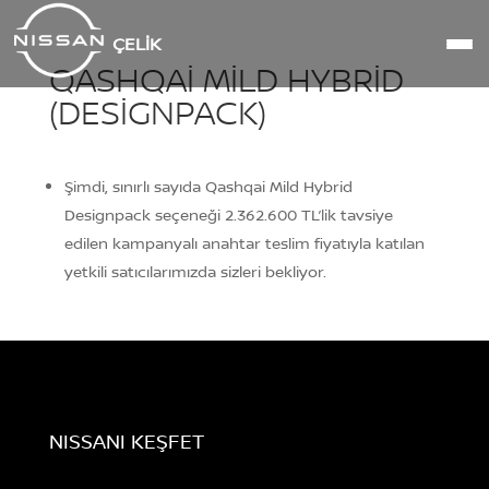
ÇELIK
QASHQAI MILD HYBRID
(DESIGNPACK)
Şimdi, sınırlı sayıda Qashqai Mild Hybrid
Designpack seçeneği 2.362.600 TL’lik tavsiye
edilen kampanyalı anahtar teslim fiyatıyla katılan
yetkili satıcılarımızda sizleri bekliyor.
NISSANI KEŞFET